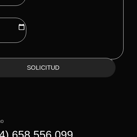
SOLICITUD
no
4) 658 556 099