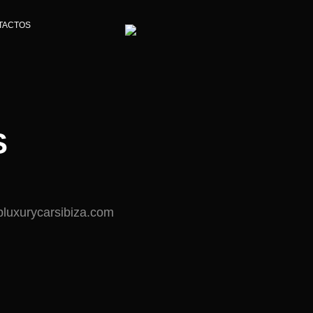
TACTOS
S
bluxurycarsibiza.com