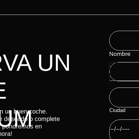
VA UN
Nombre
E
IUM
Ciudad
on un buen coche.
che deseado o complete
os pondremos en
hora!