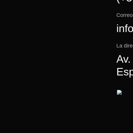
Correo
inf
La dir
Av.
Es