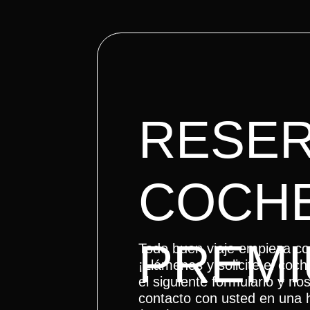
RESER
COCH
PREM
Todo buen viaje empieza c
¡Llámenos y solicite el co
el siguiente formulario y n
contacto con usted en una 