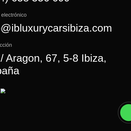
 electrónico
o@ibluxurycarsibiza.com
ección
 / Aragon, 67, 5-8 Ibiza,
paña