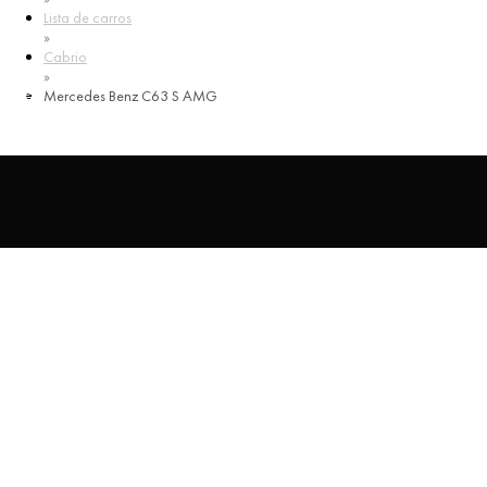
Lista de carros
»
Cabrio
ENG
»
RUS
Mercedes Benz C63 S AMG
ESP
Mercedes Benz C63 S AMG