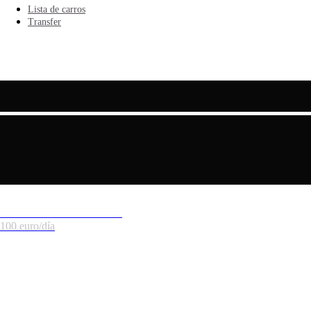
Lista de carros
Transfer
ENG
RUS
ESP
Mercedes Benz V class
100 euro/día
Transfer